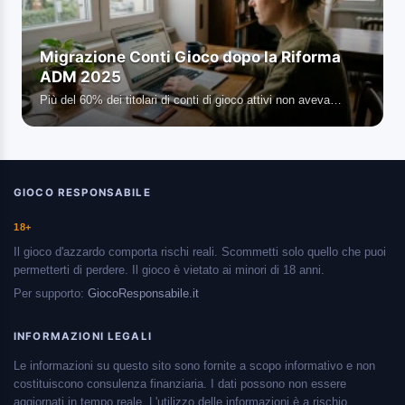
Migrazione Conti Gioco dopo la Riforma
ADM 2025
Più del 60% dei titolari di conti di gioco attivi non aveva…
GIOCO RESPONSABILE
18+
Il gioco d'azzardo comporta rischi reali. Scommetti solo quello che puoi
permetterti di perdere. Il gioco è vietato ai minori di 18 anni.
Per supporto:
GiocoResponsabile.it
INFORMAZIONI LEGALI
Le informazioni su questo sito sono fornite a scopo informativo e non
costituiscono consulenza finanziaria. I dati possono non essere
aggiornati in tempo reale. L'utilizzo delle informazioni è a rischio