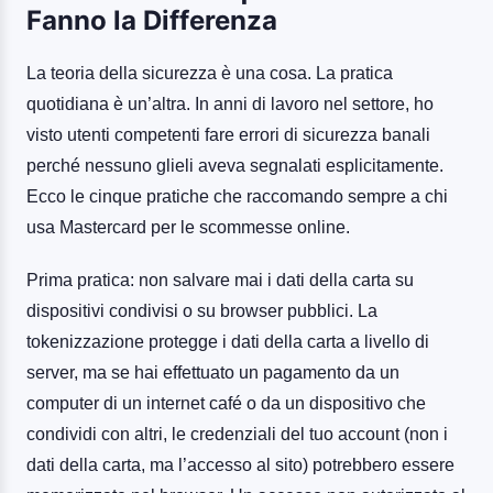
Fanno la Differenza
La teoria della sicurezza è una cosa. La pratica
quotidiana è un’altra. In anni di lavoro nel settore, ho
visto utenti competenti fare errori di sicurezza banali
perché nessuno glieli aveva segnalati esplicitamente.
Ecco le cinque pratiche che raccomando sempre a chi
usa Mastercard per le scommesse online.
Prima pratica: non salvare mai i dati della carta su
dispositivi condivisi o su browser pubblici. La
tokenizzazione protegge i dati della carta a livello di
server, ma se hai effettuato un pagamento da un
computer di un internet café o da un dispositivo che
condividi con altri, le credenziali del tuo account (non i
dati della carta, ma l’accesso al sito) potrebbero essere