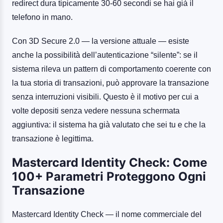
redirect dura tipicamente 30-60 secondi se hai già il
telefono in mano.
Con 3D Secure 2.0 — la versione attuale — esiste
anche la possibilità dell’autenticazione “silente”: se il
sistema rileva un pattern di comportamento coerente con
la tua storia di transazioni, può approvare la transazione
senza interruzioni visibili. Questo è il motivo per cui a
volte depositi senza vedere nessuna schermata
aggiuntiva: il sistema ha già valutato che sei tu e che la
transazione è legittima.
Mastercard Identity Check: Come
100+ Parametri Proteggono Ogni
Transazione
Mastercard Identity Check — il nome commerciale del