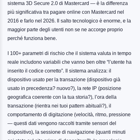
sistema 3D Secure 2.0 di Mastercard — è la differenza
più significativa tra pagare online con Mastercard nel
2016 e farlo nel 2026. Il salto tecnologico è enorme, e la
maggior parte degli utenti non se ne accorge proprio
perché funziona bene.
I 100+ parametri di rischio che il sistema valuta in tempo
reale includono variabili che vanno ben oltre “l’utente ha
inserito il codice corretto”. Il sistema analizza: il
dispositivo usato per la transazione (dispositivo già
usato in precedenza? nuovo?), la rete IP (posizione
geografica coerente con la tua storia?), l’ora della
transazione (rientra nei tuoi pattern abituali?), il
comportamento di digitazione (velocità, ritmo, pressione
— questi dati vengono raccolti tramite sensori del
dispositivo), la sessione di navigazione (quanti minuti