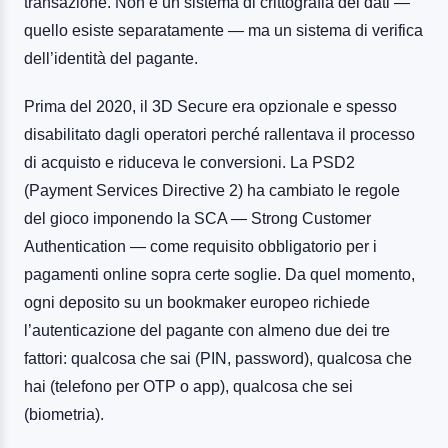
transazione. Non è un sistema di crittografia dei dati —
quello esiste separatamente — ma un sistema di verifica
dell’identità del pagante.
Prima del 2020, il 3D Secure era opzionale e spesso
disabilitato dagli operatori perché rallentava il processo
di acquisto e riduceva le conversioni. La PSD2
(Payment Services Directive 2) ha cambiato le regole
del gioco imponendo la SCA — Strong Customer
Authentication — come requisito obbligatorio per i
pagamenti online sopra certe soglie. Da quel momento,
ogni deposito su un bookmaker europeo richiede
l’autenticazione del pagante con almeno due dei tre
fattori: qualcosa che sai (PIN, password), qualcosa che
hai (telefono per OTP o app), qualcosa che sei
(biometria).