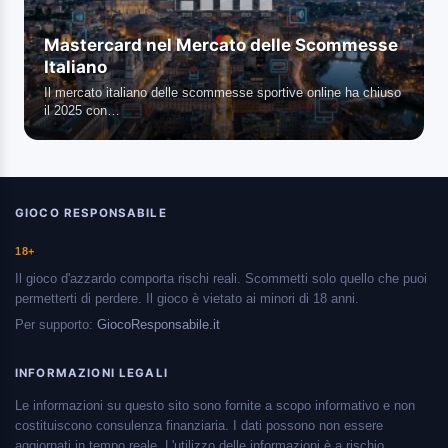
Mastercard nel Mercato delle Scommesse
Italiano
Il mercato italiano delle scommesse sportive online ha chiuso
il 2025 con…
GIOCO RESPONSABILE
18+
Il gioco d'azzardo comporta rischi reali. Scommetti solo quello che puoi
permetterti di perdere. Il gioco è vietato ai minori di 18 anni.
Per supporto:
GiocoResponsabile.it
INFORMAZIONI LEGALI
Le informazioni su questo sito sono fornite a scopo informativo e non
costituiscono consulenza finanziaria. I dati possono non essere
aggiornati in tempo reale. L'utilizzo delle informazioni è a rischio