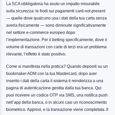
La SCA obbligatoria ha avuto un impatto misurabile
sulla sicurezza: le frodi sui pagamenti card-not-present
— quelle dove qualcuno usa i dati della tua carta senza
averla fisicamente — sono diminuite significativamente
nel settore e-commerce europeo dopo
l’implementazione. Per il betting specificamente, dove il
volume di transazioni con carte di terzi era un problema
rilevante, l’effetto è stato positivo.
Come si manifesta nella pratica? Quando depositi su un
bookmaker ADM con la tua Mastercard, dopo aver
inserito i dati della carta il sistema ti reinderizza a una
pagina di autenticazione gestita dalla tua banca. Qui
puoi ricevere un codice OTP via SMS, una notifica push
nell’app della banca, o in alcuni casi un riconoscimento
biometrico. Approvi, e la transazione viene completata. Il