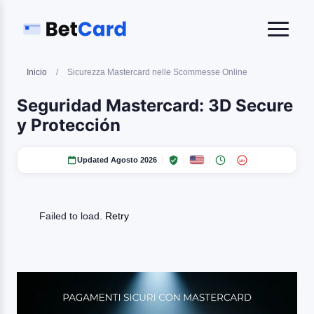
Inicio
/
Sicurezza Mastercard nelle Scommesse Online
Seguridad Mastercard: 3D Secure
y Protección
Updated Agosto 2026
18+
Failed to load.
Retry