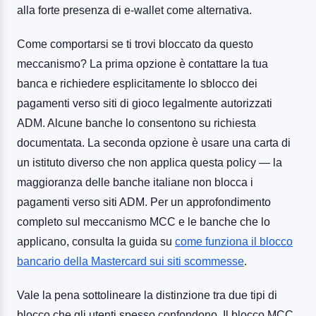
alla forte presenza di e-wallet come alternativa.
Come comportarsi se ti trovi bloccato da questo
meccanismo? La prima opzione è contattare la tua
banca e richiedere esplicitamente lo sblocco dei
pagamenti verso siti di gioco legalmente autorizzati
ADM. Alcune banche lo consentono su richiesta
documentata. La seconda opzione è usare una carta di
un istituto diverso che non applica questa policy — la
maggioranza delle banche italiane non blocca i
pagamenti verso siti ADM. Per un approfondimento
completo sul meccanismo MCC e le banche che lo
applicano, consulta la guida su
come funziona il blocco
bancario della Mastercard sui siti scommesse
.
Vale la pena sottolineare la distinzione tra due tipi di
blocco che gli utenti spesso confondono. Il blocco MCC