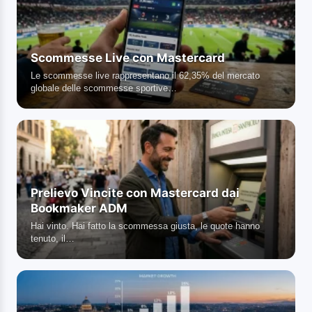
Scommesse Live con Mastercard
Le scommesse live rappresentano il 62,35% del mercato
globale delle scommesse sportive…
Prelievo Vincite con Mastercard dai
Bookmaker ADM
Hai vinto. Hai fatto la scommessa giusta, le quote hanno
tenuto, il…