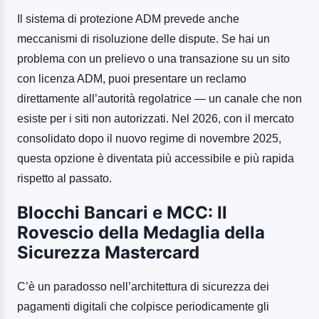
Il sistema di protezione ADM prevede anche
meccanismi di risoluzione delle dispute. Se hai un
problema con un prelievo o una transazione su un sito
con licenza ADM, puoi presentare un reclamo
direttamente all’autorità regolatrice — un canale che non
esiste per i siti non autorizzati. Nel 2026, con il mercato
consolidato dopo il nuovo regime di novembre 2025,
questa opzione è diventata più accessibile e più rapida
rispetto al passato.
Blocchi Bancari e MCC: Il
Rovescio della Medaglia della
Sicurezza Mastercard
C’è un paradosso nell’architettura di sicurezza dei
pagamenti digitali che colpisce periodicamente gli