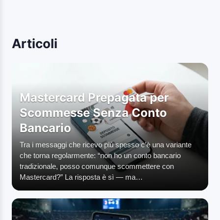
Articoli
Mastercard Prepagata per
Scommesse Senza Conto
Bancario
Tra i messaggi che ricevo più spesso c’è una variante
che torna regolarmente: “non ho un conto bancario
tradizionale, posso comunque scommettere con
Mastercard?” La risposta è sì — ma…