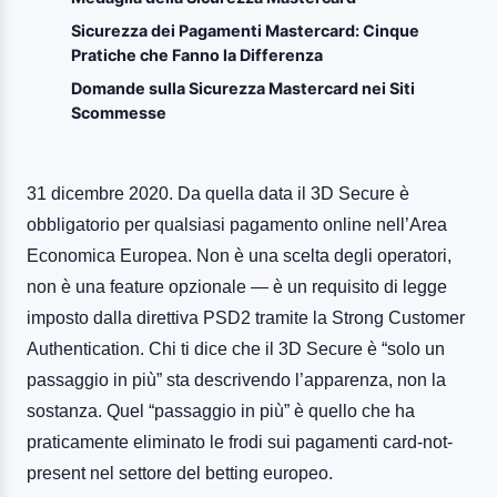
Sicurezza dei Pagamenti Mastercard: Cinque
Pratiche che Fanno la Differenza
Domande sulla Sicurezza Mastercard nei Siti
Scommesse
31 dicembre 2020. Da quella data il 3D Secure è
obbligatorio per qualsiasi pagamento online nell’Area
Economica Europea. Non è una scelta degli operatori,
non è una feature opzionale — è un requisito di legge
imposto dalla direttiva PSD2 tramite la Strong Customer
Authentication. Chi ti dice che il 3D Secure è “solo un
passaggio in più” sta descrivendo l’apparenza, non la
sostanza. Quel “passaggio in più” è quello che ha
praticamente eliminato le frodi sui pagamenti card-not-
present nel settore del betting europeo.