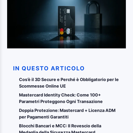
IN QUESTO ARTICOLO
Cos’è il 3D Secure e Perché è Obbligatorio per le
Scommesse Online UE
Mastercard Identity Check: Come 100+
Parametri Proteggono Ogni Transazione
Doppia Protezione: Mastercard + Licenza ADM
per Pagamenti Garantiti
Blocchi Bancari e MCC: Il Rovescio della
Medaglia della Sicurezza Mastercard