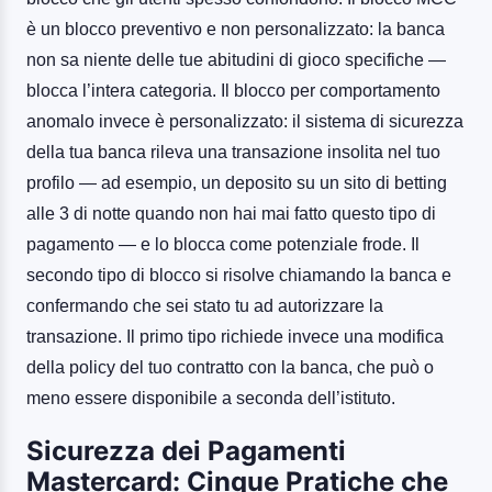
è un blocco preventivo e non personalizzato: la banca
non sa niente delle tue abitudini di gioco specifiche —
blocca l’intera categoria. Il blocco per comportamento
anomalo invece è personalizzato: il sistema di sicurezza
della tua banca rileva una transazione insolita nel tuo
profilo — ad esempio, un deposito su un sito di betting
alle 3 di notte quando non hai mai fatto questo tipo di
pagamento — e lo blocca come potenziale frode. Il
secondo tipo di blocco si risolve chiamando la banca e
confermando che sei stato tu ad autorizzare la
transazione. Il primo tipo richiede invece una modifica
della policy del tuo contratto con la banca, che può o
meno essere disponibile a seconda dell’istituto.
Sicurezza dei Pagamenti
Mastercard: Cinque Pratiche che