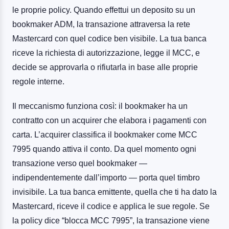
le proprie policy. Quando effettui un deposito su un
bookmaker ADM, la transazione attraversa la rete
Mastercard con quel codice ben visibile. La tua banca
riceve la richiesta di autorizzazione, legge il MCC, e
decide se approvarla o rifiutarla in base alle proprie
regole interne.
Il meccanismo funziona così: il bookmaker ha un
contratto con un acquirer che elabora i pagamenti con
carta. L’acquirer classifica il bookmaker come MCC
7995 quando attiva il conto. Da quel momento ogni
transazione verso quel bookmaker —
indipendentemente dall’importo — porta quel timbro
invisibile. La tua banca emittente, quella che ti ha dato la
Mastercard, riceve il codice e applica le sue regole. Se
la policy dice “blocca MCC 7995”, la transazione viene