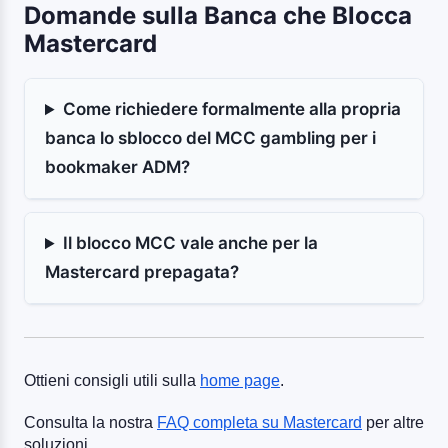
Domande sulla Banca che Blocca
Mastercard
Come richiedere formalmente alla propria
banca lo sblocco del MCC gambling per i
bookmaker ADM?
Il blocco MCC vale anche per la
Mastercard prepagata?
Ottieni consigli utili sulla
home page
.
Consulta la nostra
FAQ completa su Mastercard
per altre
soluzioni.