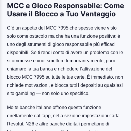
MCC e Gioco Responsabile: Come
Usare il Blocco a Tuo Vantaggio
C’è un aspetto del MCC 7995 che spesso viene visto
solo come ostacolo ma che ha una funzione positiva: è
uno degli strumenti di gioco responsabile più efficaci
disponibili. Se ti rendi conto di avere un problema con le
scommesse e vuoi smettere temporaneamente, puoi
chiamare la tua banca e richiedere l’attivazione del
blocco MCC 7995 su tutte le tue carte. È immediato, non
richiede motivazioni, e blocca tutti i depositi su qualsiasi
sito gambling — non solo uno specifico.
Molte banche italiane offrono questa funzione
direttamente dall’app, nella sezione impostazioni carta.
Revolut, N26 e altre banche digitali permettono di