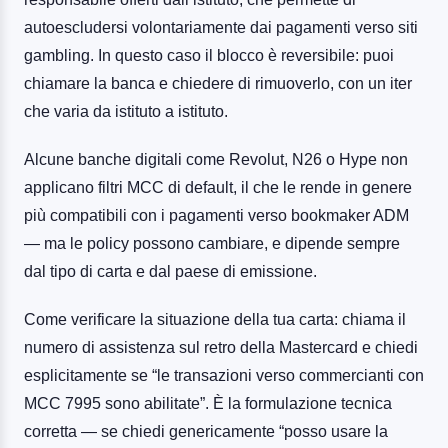
autoescludersi volontariamente dai pagamenti verso siti
gambling. In questo caso il blocco è reversibile: puoi
chiamare la banca e chiedere di rimuoverlo, con un iter
che varia da istituto a istituto.
Alcune banche digitali come Revolut, N26 o Hype non
applicano filtri MCC di default, il che le rende in genere
più compatibili con i pagamenti verso bookmaker ADM
— ma le policy possono cambiare, e dipende sempre
dal tipo di carta e dal paese di emissione.
Come verificare la situazione della tua carta: chiama il
numero di assistenza sul retro della Mastercard e chiedi
esplicitamente se “le transazioni verso commercianti con
MCC 7995 sono abilitate”. È la formulazione tecnica
corretta — se chiedi genericamente “posso usare la