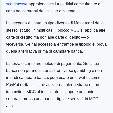
scommesse
approfondisce i tuoi diritti come titolare di
carta nei confronti dell’istituto emittente.
La seconda è usare un tipo diverso di Mastercard dello
stesso istituto. In molti casi il blocco MCC si applica alle
carte di credito ma non alle carte di debito — o
viceversa. Se hai accesso a entrambe le tipologie, prova
quella alternativa prima di cambiare banca.
La terza è cambiare metodo di pagamento. Se la tua
banca non permette transazioni verso gambling e non
intendi cambiare banca, puoi usare un e-wallet come
PayPal o Skrill — che agisce da intermediario e non
trasmette il MCC al tuo istituto — oppure un conto
separato presso una banca digitale senza filtri MCC
attivi.