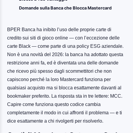
Domande sulla Banca che Blocca Mastercard
BPER Banca ha inibito l’uso delle proprie carte di
credito sui siti di gioco online — con l’eccezione delle
carte Black — come parte di una policy ESG aziendale.
Non è una novità del 2026: la banca ha adottato questa
restrizione anni fa, ed è diventata una delle domande
che ricevo più spesso dagli scommettitori che non
capiscono perché la loro Mastercard funziona per
qualsiasi acquisto ma si blocca esattamente davanti al
bookmaker preferito. La risposta sta in tre lettere: MCC.
Capire come funziona questo codice cambia
completamente il modo in cui affronti il problema — e ti
dice esattamente a chi rivolgerti per risolverlo.