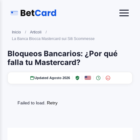
Inicio
/
Articoli
/
La Banca Blocca Mastercard sui Siti Scommesse
Bloqueos Bancarios: ¿Por qué
falla tu Mastercard?
Updated Agosto 2026
18+
Failed to load.
Retry