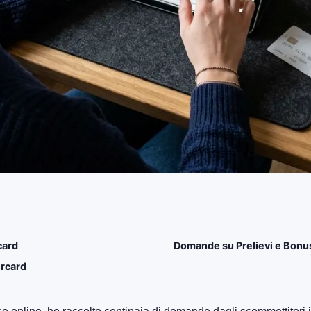
card
Domande su Prelievi e Bonu
ercard