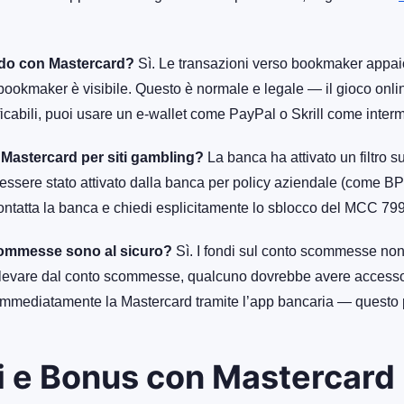
do con Mastercard?
Sì. Le transazioni verso bookmaker appaio
ookmaker è visibile. Questo è normale e legale — il gioco onl
ficabili, puoi usare un e-wallet come PayPal o Skrill come interm
 Mastercard per siti gambling?
La banca ha attivato un filtro
uò essere stato attivato dalla banca per policy aziendale (come B
ontatta la banca e chiedi esplicitamente lo sblocco del MCC 79
scommesse sono al sicuro?
Sì. I fondi sul conto scommesse non 
r prelevare dal conto scommesse, qualcuno dovrebbe avere access
cca immediatamente la Mastercard tramite l’app bancaria — quest
i e Bonus con Mastercard