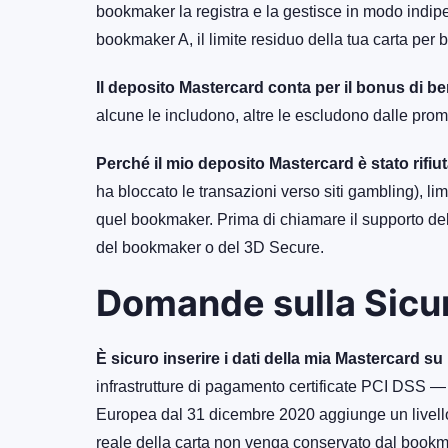
bookmaker la registra e la gestisce in modo indipen
bookmaker A, il limite residuo della tua carta per 
Il deposito Mastercard conta per il bonus di 
alcune le includono, altre le escludono dalle prom
Perché il mio deposito Mastercard è stato rifiu
ha bloccato le transazioni verso siti gambling), lim
quel bookmaker. Prima di chiamare il supporto del 
del bookmaker o del 3D Secure.
Domande sulla Sicur
È sicuro inserire i dati della mia Mastercard
infrastrutture di pagamento certificate PCI DSS — l
Europea dal 31 dicembre 2020 aggiunge un livello
reale della carta non venga conservato dal bookmak