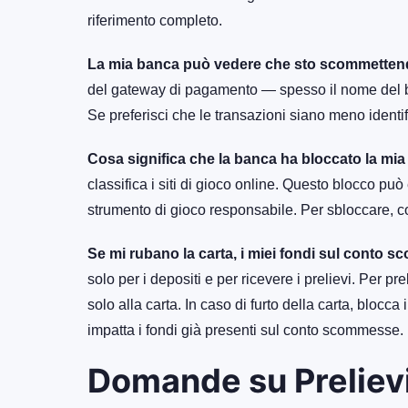
riferimento completo.
La mia banca può vedere che sto scommetten
del gateway di pagamento — spesso il nome del b
Se preferisci che le transazioni siano meno identi
Cosa significa che la banca ha bloccato la mia
classifica i siti di gioco online. Questo blocco p
strumento di gioco responsabile. Per sbloccare, c
Se mi rubano la carta, i miei fondi sul conto 
solo per i depositi e per ricevere i prelievi. Pe
solo alla carta. In caso di furto della carta, blo
impatta i fondi già presenti sul conto scommesse.
Domande su Preliev