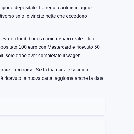
porto depositato. La regola anti-riciclaggio
iverso solo le vincite nette che eccedono
levare i fondi bonus come denaro reale. I tuoi
epositato 100 euro con Mastercard e ricevuto 50
ili solo dopo aver completato il wager.
rare il rimborso. Se la tua carta è scaduta,
già ricevuto la nuova carta, aggiorna anche la data