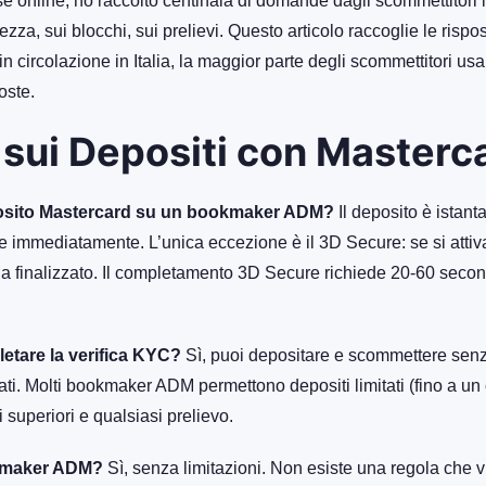
 online, ho raccolto centinaia di domande dagli scommettitori 
a, sui blocchi, sui prelievi. Questo articolo raccoglie le rispos
 in circolazione in Italia, la maggior parte degli scommettitori 
oste.
sui Depositi con Masterc
posito Mastercard su un bookmaker ADM?
Il deposito è istan
e immediatamente. L’unica eccezione è il 3D Secure: se si attiv
a finalizzato. Il completamento 3D Secure richiede 20-60 secon
tare la verifica KYC?
Sì, puoi depositare e scommettere senz
ccati. Molti bookmaker ADM permettono depositi limitati (fino a 
i superiori e qualsiasi prelievo.
okmaker ADM?
Sì, senza limitazioni. Non esiste una regola che vi