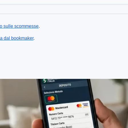
ivo sulle scommesse
.
ata dal bookmaker
.