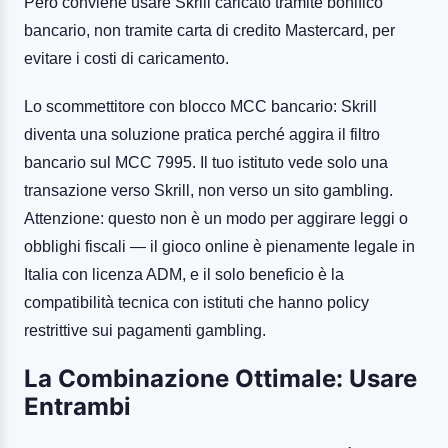
Però conviene usare Skrill caricato tramite bonifico
bancario, non tramite carta di credito Mastercard, per
evitare i costi di caricamento.
Lo scommettitore con blocco MCC bancario: Skrill
diventa una soluzione pratica perché aggira il filtro
bancario sul MCC 7995. Il tuo istituto vede solo una
transazione verso Skrill, non verso un sito gambling.
Attenzione: questo non è un modo per aggirare leggi o
obblighi fiscali — il gioco online è pienamente legale in
Italia con licenza ADM, e il solo beneficio è la
compatibilità tecnica con istituti che hanno policy
restrittive sui pagamenti gambling.
La Combinazione Ottimale: Usare
Entrambi