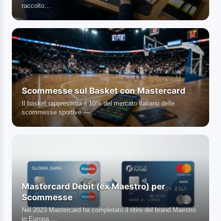
raccolto…
Scommesse sul Basket con Mastercard
Il basket rappresenta il 10% del mercato italiano delle
scommesse sportive —…
Mastercard Debit (ex Maestro) per
Scommesse
Nel 2023 Mastercard ha completato il ritiro del brand Maestro
in Europa,…