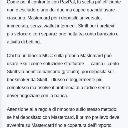
Come per il confronto con PayPal, la scelta più efficiente
non è escludere uno dei due ma capire quando usare
ciascuno. Mastercard per i depositi: universale,
immediata, senza wallet intermedi. Skrill per i prelievi:
più veloce e con separazione netta tra conto bancario e
attività di betting.
Chi ha un blocco MCC sulla propria Mastercard può
usare Skrill come soluzione strutturale — carica il conto
Skrill via bonifico bancario (gratuito), poi deposita sul
bookmaker da Skrill. Il flusso è leggermente più
complesso ma risolve il problema alla radice senza
dover negoziare con la banca.
Attenzione alla regola di rimborso sullo stesso metodo:
se hai depositato con Mastercard, il primo prelievo deve
avvenire su Mastercard fino a copertura dell’importo