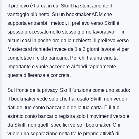
Il prelievo è l’area in cui Skrill ha storicamente il
vantaggio più netto. Su un bookmaker ADM che
supporta entrambi i metodi, il prelievo verso Skrill è
spesso processato nello stesso giorno lavorativo — in
alcuni casi in poche ore dalla richiesta. Il prelievo verso
Mastercard richiede invece da 1 a 3 giorni lavorativi per
completare il ciclo bancario. Per chi ha una vincita
importante e vuole accedere ai fondi rapidamente,
questa differenza è concreta.
Sul fronte della privacy, Skrill funziona come uno scudo:
il bookmaker vede solo che hai usato Skrill, non vede i
dati del tuo conto bancario o della tua carta. E il tuo
estratto conto bancario registra solo i movimenti verso e
da Skrill, non quelli specifici verso i bookmaker. Chi
vuole una separazione netta tra le proprie attività di