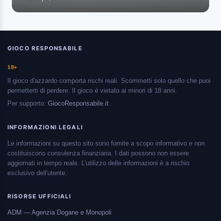
GIOCO RESPONSABILE
18+
Il gioco d'azzardo comporta rischi reali. Scommetti solo quello che puoi
permetterti di perdere. Il gioco è vietato ai minori di 18 anni.
Per supporto:
GiocoResponsabile.it
INFORMAZIONI LEGALI
Le informazioni su questo sito sono fornite a scopo informativo e non
costituiscono consulenza finanziaria. I dati possono non essere
aggiornati in tempo reale. L'utilizzo delle informazioni è a rischio
esclusivo dell'utente.
RISORSE UFFICIALI
ADM — Agenzia Dogane e Monopoli