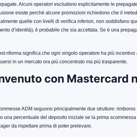
epagate. Alcuni operatori escludono esplicitamente le prepagate d
usione esiste perché alcune promozioni richiedono che il metod
mente quelle con livelli di verifica inferiori, non soddisfano que
to d’identità), è probabile che sia accettata. Se è una prepagata
t-riforma significa che ogni singolo operatore ha più incentivo
guersi in un mercato ora più concentrato ma più trasparente.
envenuto con Mastercard 
scommesse ADM seguono principalmente due strutture: rimborso s
tro una percentuale del deposito iniziale se la prima scommessa 
ger da rispettare prima di poter prelevare.