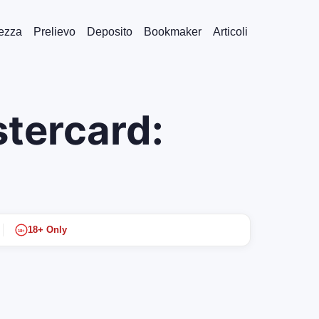
ezza
Prelievo
Deposito
Bookmaker
Articoli
tercard:
18+ Only
18+