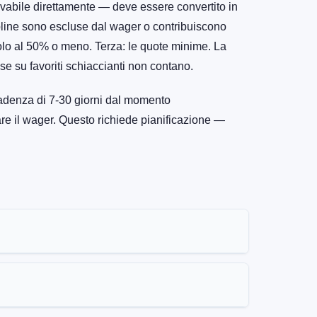
evabile direttamente — deve essere convertito in
ipline sono escluse dal wager o contribuiscono
lo al 50% o meno. Terza: le quote minime. La
 su favoriti schiaccianti non contano.
cadenza di 7-30 giorni dal momento
re il wager. Questo richiede pianificazione —