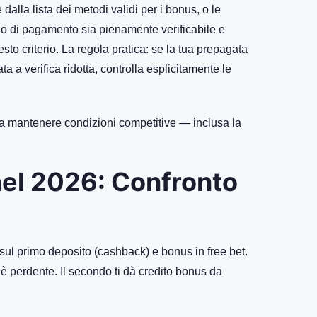
alla lista dei metodi validi per i bonus, o le
o di pagamento sia pienamente verificabile e
sto criterio. La regola pratica: se la tua prepagata
 a verifica ridotta, controlla esplicitamente le
 a mantenere condizioni competitive — inclusa la
nel 2026: Confronto
ul primo deposito (cashback) e bonus in free bet.
è perdente. Il secondo ti dà credito bonus da