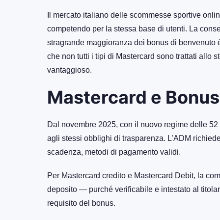
Il mercato italiano delle scommesse sportive onli
competendo per la stessa base di utenti. La conse
stragrande maggioranza dei bonus di benvenuto è 
che non tutti i tipi di Mastercard sono trattati al
vantaggioso.
Mastercard e Bonus
Dal novembre 2025, con il nuovo regime delle 52 co
agli stessi obblighi di trasparenza. L’ADM richie
scadenza, metodi di pagamento validi.
Per Mastercard credito e Mastercard Debit, la comp
deposito — purché verificabile e intestato al titol
requisito del bonus.