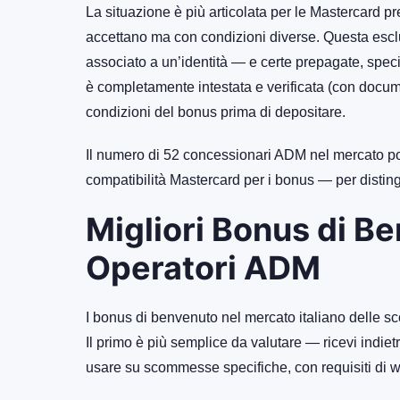
La situazione è più articolata per le Mastercard pr
accettano ma con condizioni diverse. Questa escl
associato a un’identità — e certe prepagate, special
è completamente intestata e verificata (con documen
condizioni del bonus prima di depositare.
Il numero di 52 concessionari ADM nel mercato pos
compatibilità Mastercard per i bonus — per distin
Migliori Bonus di B
Operatori ADM
I bonus di benvenuto nel mercato italiano delle 
Il primo è più semplice da valutare — ricevi indie
usare su scommesse specifiche, con requisiti di wa