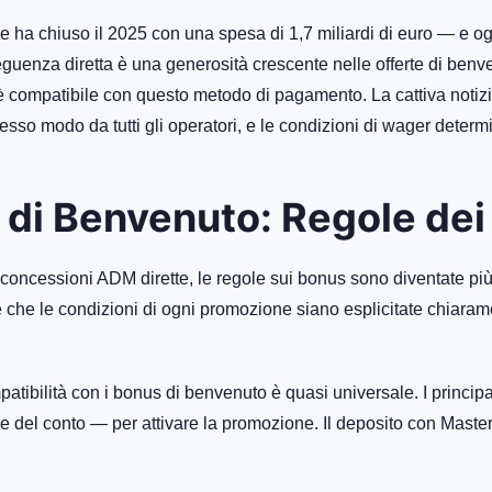
ne ha chiuso il 2025 con una spesa di 1,7 miliardi di euro — e
guenza diretta è una generosità crescente nelle offerte di benve
compatibile con questo metodo di pagamento. La cattiva notizi
lo stesso modo da tutti gli operatori, e le condizioni di wager det
 di Benvenuto: Regole d
ncessioni ADM dirette, le regole sui bonus sono diventate più u
de che le condizioni di ogni promozione siano esplicitate chiara
atibilità con i bonus di benvenuto è quasi universale. I principa
are del conto — per attivare la promozione. Il deposito con Maste