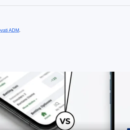
ovati ADM
.